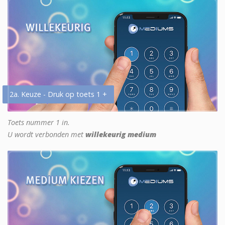
2a. Keuze - Druk op toets 1 +
Toets nummer 1 in.
U wordt verbonden met
willekeurig medium