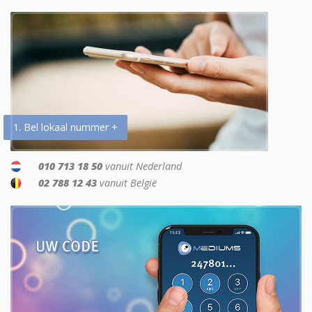
1. Bel lokaal nummer +
010 713 18 50
vanuit Nederland
02 788 12 43
vanuit België