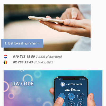
1. Bel lokaal nummer +
010 713 18 50
vanuit Nederland
02 788 12 43
vanuit België