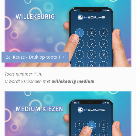
2a. Keuze - Druk op toets 1 +
Toets nummer 1 in.
U wordt verbonden met
willekeurig medium