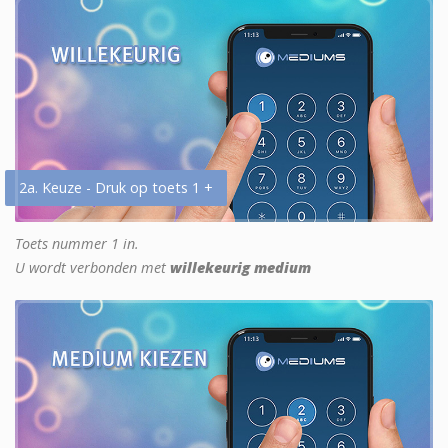
2a. Keuze - Druk op toets 1 +
Toets nummer 1 in.
U wordt verbonden met
willekeurig medium