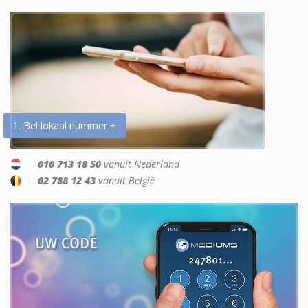
1. Bel lokaal nummer +
010 713 18 50
vanuit Nederland
02 788 12 43
vanuit België