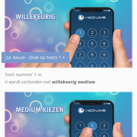
2a. Keuze - Druk op toets 1 +
Toets nummer 1 in.
U wordt verbonden met
willekeurig medium