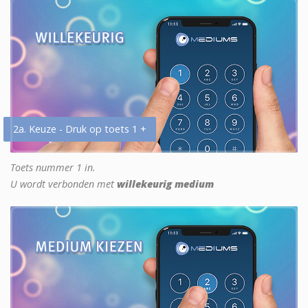
2a. Keuze - Druk op toets 1 +
Toets nummer 1 in.
U wordt verbonden met
willekeurig medium