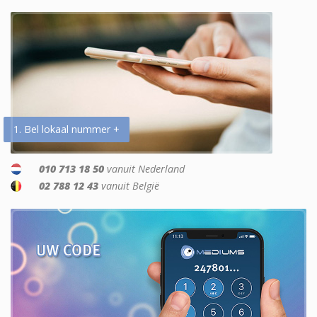
1. Bel lokaal nummer +
010 713 18 50
vanuit Nederland
02 788 12 43
vanuit België