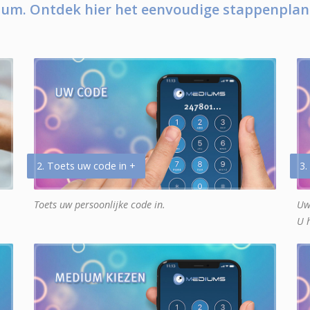
um. Ontdek hier het eenvoudige stappenplan
2. Toets uw code in +
3.
Toets uw persoonlijke code in.
Uw
U 