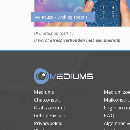
4a. Keuze - Druk op toets 1 +
Of u drukt op toets 1.
U wordt
direct verbonden met een medium
Mediums
Medium zo
Chatconsult
Mailconsult
Gratis account
Login accou
Getuigenissen
F.A.Q
Privacybeleid
Algemene v