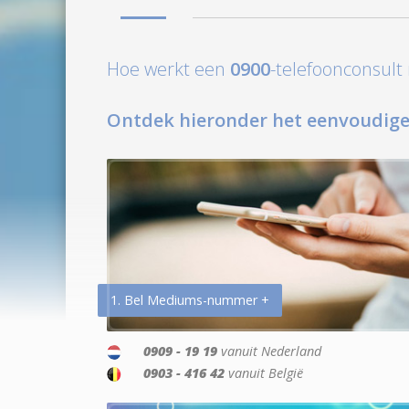
Hoe werkt een
0900
-telefoonconsul
Ontdek hieronder het eenvoudige
1. Bel Mediums-nummer +
0909 - 19 19
vanuit Nederland
0903 - 416 42
vanuit België