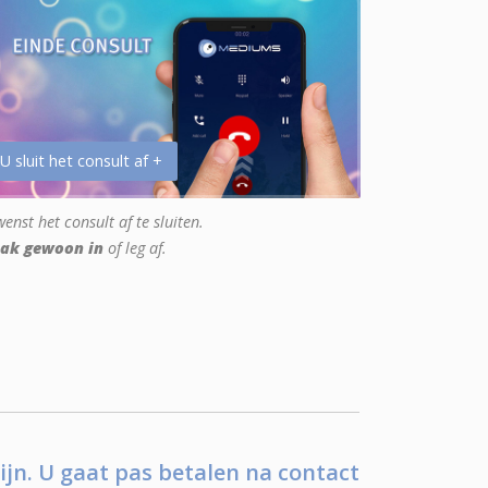
 U sluit het consult af +
enst het consult af te sluiten.
ak gewoon in
of leg af.
ijn. U gaat pas betalen na contact