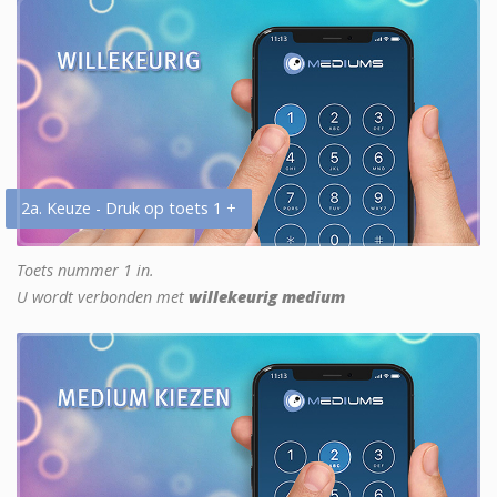
2a. Keuze - Druk op toets 1 +
Toets nummer 1 in.
U wordt verbonden met
willekeurig medium