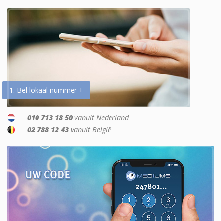
1. Bel lokaal nummer +
010 713 18 50
vanuit Nederland
02 788 12 43
vanuit België