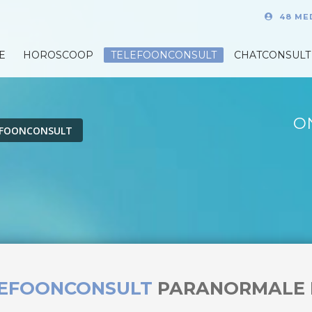
48 ME
E
HOROSCOOP
TELEFOONCONSULT
CHATCONSULT
O
EFOONCONSULT
LEFOONCONSULT
PARANORMALE 