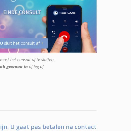
 U sluit het consult af +
enst het consult af te sluiten.
ak gewoon in
of leg af.
ijn. U gaat pas betalen na contact