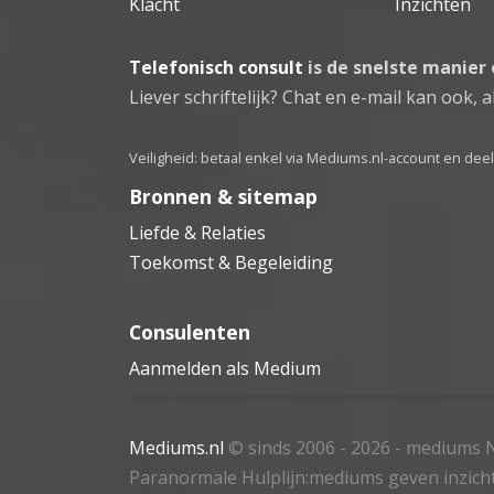
Klacht
Inzichten
Telefonisch consult
is de snelste manier
Liever schriftelijk? Chat en e-mail kan ook, al
Veiligheid: betaal enkel via Mediums.nl-account en de
Bronnen & sitemap
Liefde & Relaties
Toekomst & Begeleiding
Consulenten
Aanmelden als Medium
Mediums.nl
© sinds 2006 - 2026
- mediums N
Paranormale Hulplijn:mediums geven inzich