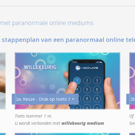
t met paranormale online mediums.
 stappenplan van een paranormaal online tel
2a. Keuze - Druk op toets 1 +
2b
Toets nummer 1 in.
Of 
U wordt verbonden met
willekeurig medium
Ge