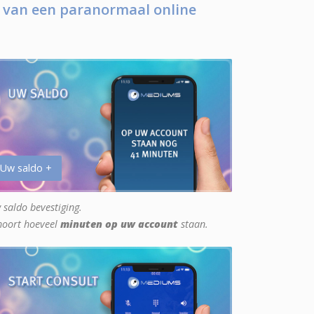
 van een paranormaal online
 Uw saldo +
 saldo bevestiging.
hoort hoeveel
minuten op uw account
staan.