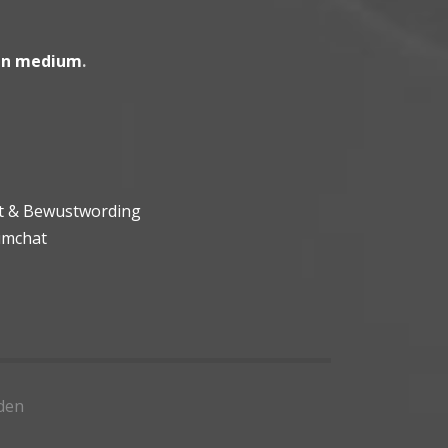
en medium
.
ht & Bewustwording
umchat
den