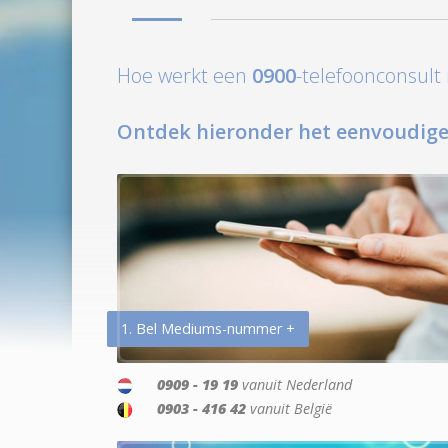
Hoe werkt een
0900
-telefoonconsul
Ontdek hieronder het eenvoudige
1. Bel Mediums-nummer +
0909 - 19 19
vanuit Nederland
0903 - 416 42
vanuit België