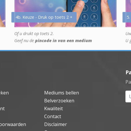
4b. Keuze - Druk op toets 2 +
5.
Of u drukt op toets 2.
Uw
Geef nu de
pincode in van een medium
U 
P
Pa
eken
Mediums bellen
Uw
Belverzoeken
nt
Kwaliteit
Contact
oorwaarden
Disclaimer