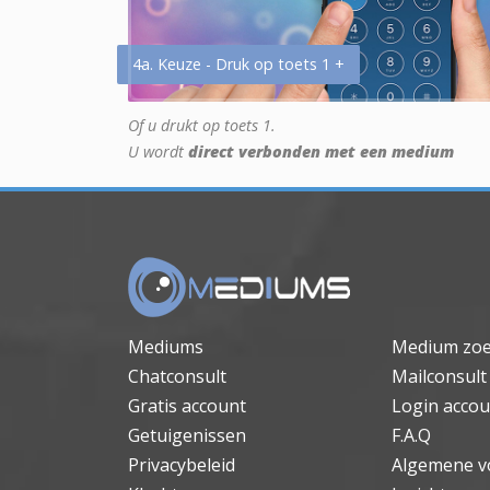
4a. Keuze - Druk op toets 1 +
Of u drukt op toets 1.
U wordt
direct verbonden met een medium
Mediums
Medium zo
Chatconsult
Mailconsult
Gratis account
Login accou
Getuigenissen
F.A.Q
Privacybeleid
Algemene v