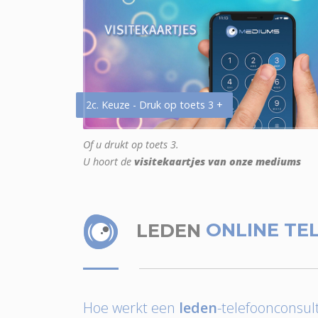
2c. Keuze - Druk op toets 3 +
Of u drukt op toets 3.
U hoort de
visitekaartjes van onze mediums
LEDEN
ONLINE TE
Hoe werkt een
leden
-telefoonconsult