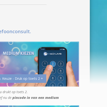
efoonconsult.
. Keuze - Druk op toets 2 +
u drukt op toets 2.
ef nu de
pincode in van een medium