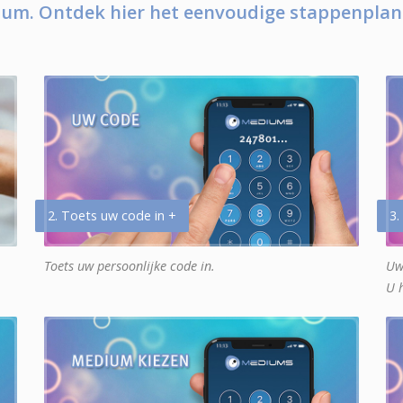
um. Ontdek hier het eenvoudige stappenplan
2. Toets uw code in +
3.
Toets uw persoonlijke code in.
Uw
U 