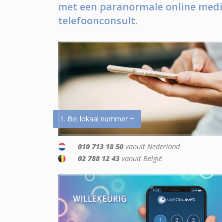
met een paranormale online medi
telefoonconsult.
1. Bel lokaal nummer +
010 713 18 50
vanuit Nederland
02 788 12 43
vanuit België