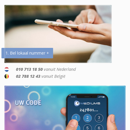
1. Bel lokaal nummer +
010 713 18 50
vanuit Nederland
02 788 12 43
vanuit België