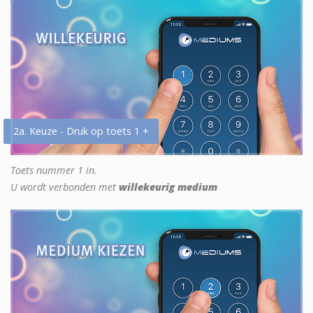
2a. Keuze - Druk op toets 1 +
Toets nummer 1 in.
U wordt verbonden met
willekeurig medium